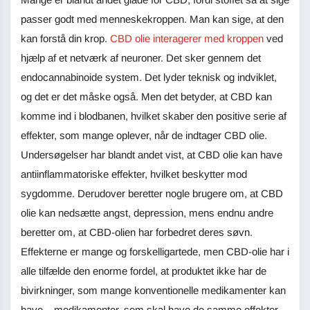
passer godt med menneskekroppen. Man kan sige, at den
kan forstå din krop.
CBD olie interagerer med kroppen
ved
hjælp af et netværk af neuroner. Det sker gennem det
endocannabinoide system. Det lyder teknisk og indviklet,
og det er det måske også. Men det betyder, at CBD kan
komme ind i blodbanen, hvilket skaber den positive serie af
effekter, som mange oplever, når de indtager CBD olie.
Undersøgelser har blandt andet vist, at CBD olie kan have
antiinflammatoriske effekter, hvilket beskytter mod
sygdomme. Derudover beretter nogle brugere om, at CBD
olie kan nedsætte angst, depression, mens endnu andre
beretter om, at CBD-olien har forbedret deres søvn.
Effekterne er mange og forskelligartede, men CBD-olie har i
alle tilfælde den enorme fordel, at produktet ikke har de
bivirkninger, som mange konventionelle medikamenter kan
have – medikamenter, som skal have de samme effekter,